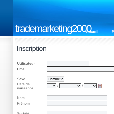
trademarketing2000
Accueil
P
Inscription
Utilisateur
Email
Sexe
Date de
/
/
naissance
Nom
Prénom
Société