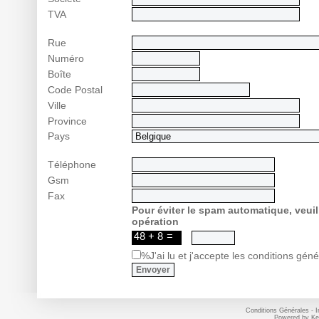
TVA
Rue
Numéro
Boîte
Code Postal
Ville
Province
Pays
Téléphone
Gsm
Fax
Pour éviter le spam automatique, veuil
opération
%J'ai lu et j'accepte les conditions gén
Conditions Générales
-
I
Powered by
Ke